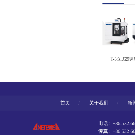
T-5立式高
首页
/
关于我们
/
新
电话：+86-532-66
传真：+86-532-66