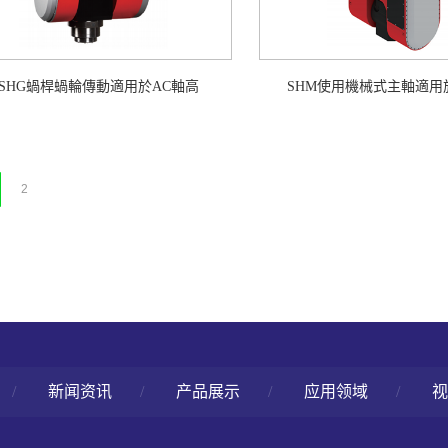
SHG蝸桿蝸輪傳動適用於AC軸高
SHM使用機械式主軸適用
2
/
新闻资讯
/
产品展示
/
应用领域
/
视