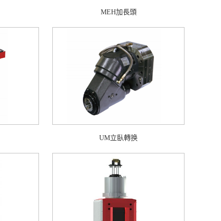
MEH加長頭
UM立臥轉换